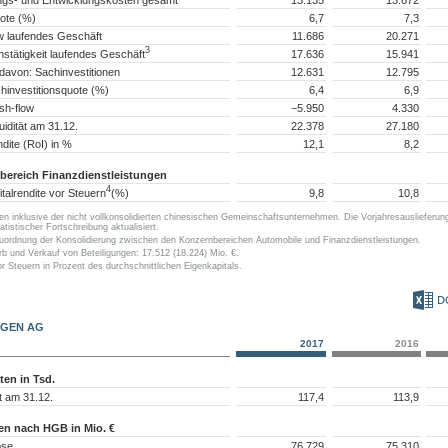
ote (%)
6,7
7,3
w laufendes Geschäft
11.686
20.271
3
onstätigkeit laufendes Geschäft
17.636
15.941
davon: Sachinvestitionen
12.631
12.795
hinvestitionsquote (%)
6,4
6,9
sh-flow
−5.950
4.330
uidität am 31.12.
22.378
27.180
ndite (RoI) in %
12,1
8,2
bereich Finanzdienstleistungen
4
talrendite vor Steuern
(%)
9,8
10,8
n inklusive der nicht vollkonsolidierten chinesischen Gemeinschaftsunternehmen. Die Vorjahresauslieferu
atistischer Fortschreibung aktualisiert.
Zuordnung der Konsolidierung zwischen den Konzernbereichen Automobile und Finanzdienstleistungen.
b und Verkauf von Beteiligungen: 17.512 (18.224) Mio. €.
r Steuern in Prozent des durchschnittlichen Eigenkapitals.
D
GEN AG
2017
2016
en in Tsd.
t am 31.12.
117,4
113,9
en nach HGB in Mio. €
öse
76.729
75.310