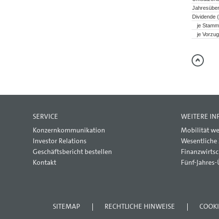
Jahresübe
Dividende (
je Stamm
je Vorzug
SERVICE
WEITERE I
Konzernkommunikation
Mobilität we
Investor Relations
Wesentliche
Geschäftsbericht bestellen
Finanzwirtsc
Kontakt
Fünf-Jahres-
SITEMAP
RECHTLICHE HINWEISE
COOKI