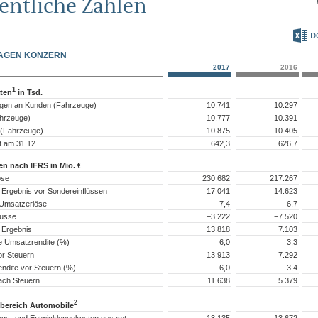
entliche Zahlen
D
AGEN KONZERN
2017
2016
1
ten
in Tsd.
ngen an Kunden (Fahrzeuge)
10.741
10.297
hrzeuge)
10.777
10.391
 (Fahrzeuge)
10.875
10.405
t am 31.12.
642,3
626,7
n nach IFRS in Mio. €
öse
230.682
217.267
 Ergebnis vor Sondereinflüssen
17.041
14.623
 Umsatzerlöse
7,4
6,7
lüsse
−3.222
−7.520
 Ergebnis
13.818
7.103
e Umsatzrendite (%)
6,0
3,3
or Steuern
13.913
7.292
ndite vor Steuern (%)
6,0
3,4
ach Steuern
11.638
5.379
2
bereich Automobile
gs- und Entwicklungskosten gesamt
13.135
13.672