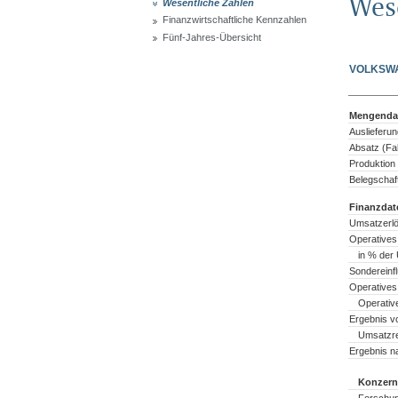
Wes
Wesentliche Zahlen
Finanzwirtschaftliche Kennzahlen
Fünf-Jahres-Übersicht
VOLKSW
Mengenda
Auslieferu
Absatz (Fa
Produktion
Belegschaf
Finanzdate
Umsatzerl
Operatives
in % der
Sondereinf
Operatives
Operativ
Ergebnis v
Umsatzre
Ergebnis n
Konzern
Forschun