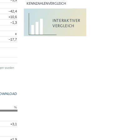
KENNZAHLENVERGLEICH
−42,4
+10,6
INTERAKTIVER
−1,3
VERGLEICH
x
−17,7
ngen wurden
OWNLOAD
%
+3,1
+1,9