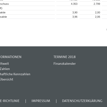
rschuss
4.353
2.799
€)
aktie
3,90
2,00
saktie
3,96
2,06
NFORMATIONEN
TERMINE 2018
ltweit
Finanzkalender
 Zahlen
haftliche Kennzahlen
Übersicht
E-RICHTLINIE
IMPRESSUM
DATENSCHUTZERKLÄRUNG