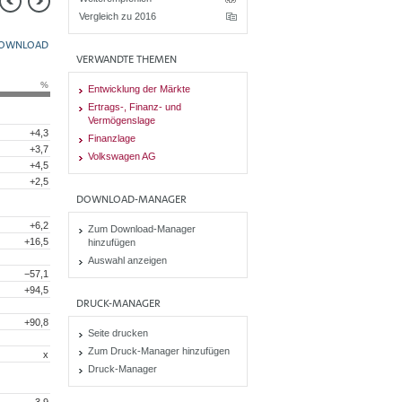
Vergleich zu 2016
OWNLOAD
VERWANDTE THEMEN
%
Entwicklung der Märkte
Ertrags-, Finanz- und
Vermögenslage
+4,3
Finanzlage
+3,7
Volkswagen AG
+4,5
+2,5
DOWNLOAD-MANAGER
+6,2
Zum Download-Manager
+16,5
hinzufügen
Auswahl anzeigen
−57,1
+94,5
DRUCK-MANAGER
+90,8
Seite drucken
Zum Druck-Manager hinzufügen
x
Druck-Manager
−3,9