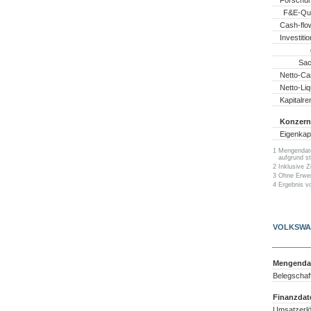
F&E-Qu
Cash-flo
Investiti
Sac
Netto-Ca
Netto-Liq
Kapitalre
Konzern
Eigenkapi
1
Mengendate
aufgrund st
2
Inklusive 
3
Ohne Erwer
4
Ergebnis vo
VOLKSWA
Mengendat
Belegschaf
Finanzdat
Umsatzerl