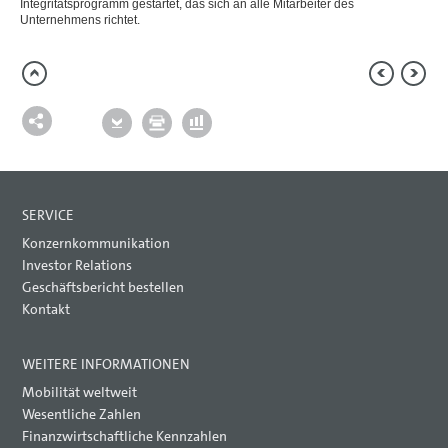
Integritätsprogramm gestartet, das sich an alle Mitarbeiter des
Geschäftsverlauf
Unternehmens richtet.
Aktie und Anleihen
Ertragslage
Finanzlage
Vermögenslage
Wertschöpfungsrechnung
Gesamtaussage
Volkswagen AG
Nachhaltige Wertsteigerung
Prognosebericht
Risiko- und Chancenbericht
SERVICE
Aussichten
Konzernkommunikation
KONZERNABSCHLUSS
Investor Relations
Geschäftsbericht bestellen
ANHANG
Kontakt
MAGAZIN
WEITERE INFORMATIONEN
Mobilität weltweit
Wesentliche Zahlen
Finanzwirtschaftliche Kennzahlen