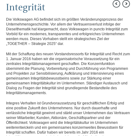
AN UNSERE AKTIONÄRE
Integrität
KONZERNBEREICHE
Die Volkswagen AG befindet sich im größten Veränderungsprozess der
KONZERNLAGEBERICHT
Unternehmensgeschichte. Vor allem der Vertrauensverlust infolge der
Dieselthematik hat klargemacht, dass Volkswagen in puncto Integrität zum
Konzernlagebericht
Vorbild für ein modernes, transparentes und erfolgreiches Unternehmen
Ziele und Strategien
werden muss. Dieses Vorhaben stellt ein strategisches Ziel der
Steuerung und Kennzahlen
„TOGETHER – Strategie 2025“ dar.
Struktur und Geschäftstätigkeit
Corporate-Governance-Bericht
Mit der Schaffung des neuen Vorstandsressorts für Integrität und Recht zum
1. Januar 2016 haben wir die organisatorische Voraussetzung für ein
Corporate-Governance-Bericht
zentrales Integritätsmanagement geschaffen. Die Konzernfunktion
Entsprechenserklärung
übernimmt die Planung, Vorbereitung und Durchführung von Programmen
Zusammenarbeit
und Projekten zur Sensibilisierung, Aufklärung und Intensivierung eines
Ziele für die Besetzung
gemeinsamen Integritätsbewusstseins sowie zur Stärkung einer
Vergütungsbericht
gemeinsamen Integritätskultur im Unternehmen. Ständiger Austausch und
Erklärung zur Unternehmensführung
Dialog zu Fragen der Integrität sind grundlegende Bestandteile des
Compliance
Integritätsmanagements.
Integrität
Unabhängiger Monitor
Integres Verhalten ist Grundvoraussetzung für geschäftlichen Erfolg und
Risikomanagement, Abschlussprüfung
eine positive Zukunft des Unternehmens. Nur durch dauerhafte und
Kommunikation und Transparenz
verlässliche Integrität gewinnt und stärkt unser Unternehmen das Vertrauen
Vergütungsbericht
seiner Mitarbeiter, Kunden, Aktionäre, Geschäftspartner und der
Organe
Öffentlichkeit. Volkswagen wird die Integritätskultur im Unternehmen
Übernahmerechtliche Angaben
weiterentwickeln und ein gemeinsames konzernweites Bewusstsein für
Integrität schaffen. Dafür haben wir bereits im Jahr 2016 ein
Dieselthematik