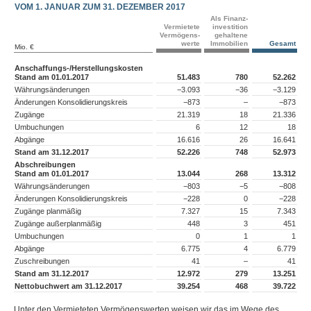
VOM 1. JANUAR ZUM 31. DEZEMBER 2017
Als Finanz­
Vermietete
investition
Vermögens­
gehaltene
werte
Immobilien
Gesamt
Mio. €
Anschaffungs-/Herstellungskosten
Stand am 01.01.2017
51.483
780
52.262
Währungsänderungen
−3.093
−36
−3.129
Änderungen Konsolidierungskreis
−873
–
−873
Zugänge
21.319
18
21.336
Umbuchungen
6
12
18
Abgänge
16.616
26
16.641
Stand am 31.12.2017
52.226
748
52.973
Abschreibungen
Stand am 01.01.2017
13.044
268
13.312
Währungsänderungen
−803
−5
−808
Änderungen Konsolidierungskreis
−228
0
−228
Zugänge planmäßig
7.327
15
7.343
Zugänge außerplanmäßig
448
3
451
Umbuchungen
0
1
1
Abgänge
6.775
4
6.779
Zuschreibungen
41
–
41
Stand am 31.12.2017
12.972
279
13.251
Nettobuchwert am 31.12.2017
39.254
468
39.722
Unter den Vermieteten Vermögenswerten weisen wir das im Wege des