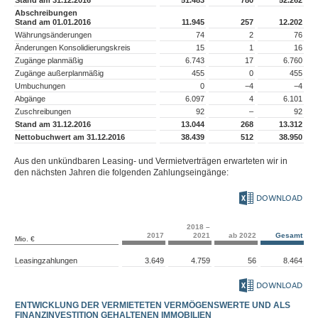
Stand am 31.12.2016
51.483
780
52.262
Ertragsteueransprüche
Abschreibungen
Vorräte
Stand am 01.01.2016
11.945
257
12.202
Forderungen aus
Währungsänderungen
74
2
76
Lieferungen und
Änderungen Konsolidierungskreis
15
1
16
Leistungen
Zugänge planmäßig
6.743
17
6.760
Wertpapiere
Zahlungsmittel
Zugänge außerplanmäßig
455
0
455
Umbuchungen
0
−4
−4
Passiva
Abgänge
6.097
4
6.101
Sonstige Erläuterungen
Zuschreibungen
92
–
92
Bilanzeid
Stand am 31.12.2016
13.044
268
13.312
Bestätigungsvermerk
Nettobuchwert am 31.12.2016
38.439
512
38.950
MAGAZIN
Aus den unkündbaren Leasing- und Vermietverträgen erwarteten wir in
den nächsten Jahren die folgenden Zahlungseingänge:
DOWNLOAD
2018 –
2017
2021
ab 2022
Gesamt
Mio. €
Leasingzahlungen
3.649
4.759
56
8.464
DOWNLOAD
ENTWICKLUNG DER VERMIETETEN VERMÖGENSWERTE UND ALS
FINANZINVESTITION GEHALTENEN IMMOBILIEN