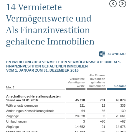
AN UNSERE AKTIONÄRE
14 Vermietete
KONZERNBEREICHE
Vermögenswerte und
KONZERNLAGEBERICHT
Als Finanzinvestition
KONZERNABSCHLUSS
gehaltene Immobilien
ANHANG
Allgemeine Angaben
DOWNLOAD
Bilanzierungs- und
Bewertungsgrundsätze
ENTWICKLUNG DER VERMIETETEN VERMÖGENSWERTE UND ALS
Segmentberichterstattung
FINANZINVESTITION GEHALTENEN IMMOBILIEN
Erläuterungen GuV
VOM 1. JANUAR ZUM 31. DEZEMBER 2016
Erläuterungen Bilanz
Als Finanz­
Vermietete
investition
Aktiva
Vermögens­
gehaltene
werte
Immobilien
Gesamt
Mio. €
Immaterielle
Vermögenswerte
Anschaffungs-/Herstellungskosten
Sachanlagen
Stand am 01.01.2016
45.118
761
45.879
Immobilien
Währungsänderungen
321
12
333
Beteiligungen
Änderungen Konsolidierungskreis
64
66
130
Forderungen aus
Finanzdienstleistungen
Zugänge
20.628
33
20.661
Sonstige finanzielle
Umbuchungen
3
−70
−67
Vermögenswerte
Abgänge
14.652
21
14.673
Sonstige Forderungen