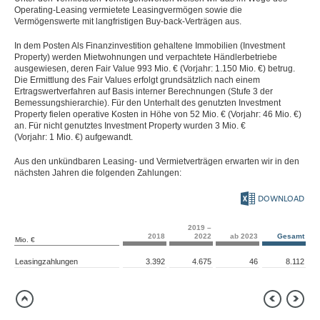
Operating-Leasing vermietete Leasingvermögen sowie die
Vermögenswerte mit langfristigen Buy-back-Verträgen aus.
In dem Posten Als Finanzinvestition gehaltene Immobilien (Investment
Property) werden Mietwohnungen und verpachtete Händlerbetriebe
ausgewiesen, deren Fair Value
993 Mio. €
(Vorjahr:
1.150 Mio. €
) betrug.
Die Ermittlung des Fair Values erfolgt grundsätzlich nach einem
Ertragswertverfahren auf Basis interner Berechnungen (Stufe 3 der
Bemessungshierarchie). Für den Unterhalt des genutzten Investment
Property fielen operative Kosten in Höhe von
52 Mio. €
(Vorjahr:
46 Mio. €
)
an. Für nicht genutztes Investment Property wurden
3 Mio. €
(Vorjahr:
1 Mio. €
) aufgewandt.
Aus den unkündbaren Leasing- und Vermietverträgen erwarten wir in den
nächsten Jahren die folgenden Zahlungen:
DOWNLOAD
2019 –
2018
2022
ab 2023
Gesamt
Mio. €
Leasingzahlungen
3.392
4.675
46
8.112