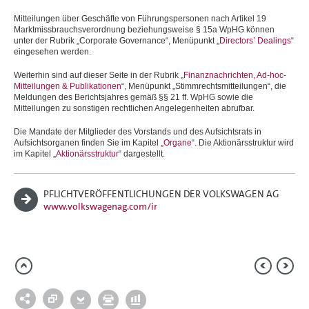
Geschäftsverlauf
Mitteilungen über Geschäfte von Führungspersonen nach Artikel 19
Aktie und Anleihen
Marktmissbrauchsverordnung beziehungsweise § 15a WpHG können
Ertragslage
unter der Rubrik „Corporate Governance“, Menüpunkt „
Directors’ Dealings
“
Finanzlage
eingesehen werden.
Vermögenslage
Wertschöpfungsrechnung
Weiterhin sind auf dieser Seite in der Rubrik „
Finanznachrichten, Ad-hoc-
Gesamtaussage
Mitteilungen & Publikationen
“, Menüpunkt „Stimmrechtsmitteilungen“, die
Volkswagen AG
Meldungen des Berichtsjahres gemäß §§ 21 ff. WpHG sowie die
Mitteilungen zu sonstigen rechtlichen Angelegenheiten abrufbar.
Nachhaltige Wertsteigerung
Prognosebericht
Die Mandate der Mitglieder des Vorstands und des Aufsichtsrats in
Risiko- und Chancenbericht
Aufsichtsorganen finden Sie im Kapitel „
Organe
“. Die Aktionärsstruktur wird
Aussichten
im Kapitel „
Aktionärsstruktur
“ dargestellt.
KONZERNABSCHLUSS
PFLICHTVERÖFFENTLICHUNGEN DER VOLKSWAGEN AG
ANHANG
www.volkswagenag.com/ir
MAGAZIN