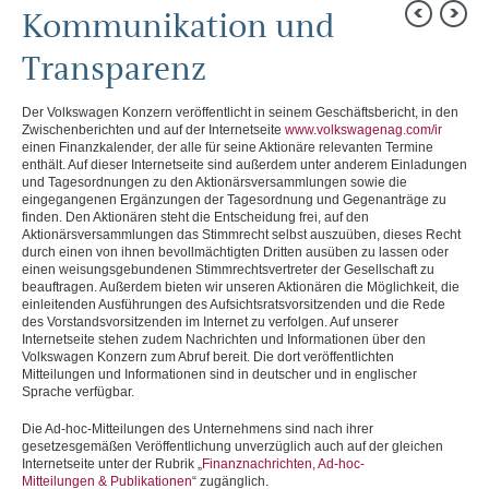
AN UNSERE AKTIONÄRE
Kommunikation und
KONZERNBEREICHE
Transparenz
KONZERNLAGEBERICHT
Konzernlagebericht
Der Volkswagen Konzern veröffentlicht in seinem Geschäftsbericht, in den
Ziele und Strategien
Zwischenberichten und auf der Internetseite
www.volkswagenag.com/ir
einen Finanzkalender, der alle für seine Aktionäre relevanten Termine
Steuerung und Kennzahlen
enthält. Auf dieser Internetseite sind außerdem unter anderem Einladungen
Struktur und Geschäftstätigkeit
und Tagesordnungen zu den Aktionärsversammlungen sowie die
Corporate-Governance-Bericht
eingegangenen Ergänzungen der Tagesordnung und Gegenanträge zu
Corporate-Governance-Bericht
finden. Den Aktionären steht die Entscheidung frei, auf den
Entsprechenserklärung
Aktionärsversammlungen das Stimmrecht selbst auszuüben, dieses Recht
Zusammenarbeit
durch einen von ihnen bevollmächtigten Dritten ausüben zu lassen oder
Ziele für die Besetzung
einen weisungsgebundenen Stimmrechtsvertreter der Gesellschaft zu
Vergütungsbericht
beauftragen. Außerdem bieten wir unseren Aktionären die Möglichkeit, die
Erklärung zur Unternehmensführung
einleitenden Ausführungen des Aufsichtsratsvorsitzenden und die Rede
Compliance
des Vorstandsvorsitzenden im Internet zu verfolgen. Auf unserer
Integrität
Internetseite stehen zudem Nachrichten und Informationen über den
Unabhängiger Monitor
Volkswagen Konzern zum Abruf bereit. Die dort veröffentlichten
Risikomanagement, Abschlussprüfung
Mitteilungen und Informationen sind in deutscher und in englischer
Sprache verfügbar.
Kommunikation und Transparenz
Vergütungsbericht
Die Ad-hoc-Mitteilungen des Unternehmens sind nach ihrer
Organe
gesetzesgemäßen Veröffentlichung unverzüglich auch auf der gleichen
Übernahmerechtliche Angaben
Internetseite unter der Rubrik „
Finanznachrichten, Ad-hoc-
Dieselthematik
Mitteilungen & Publikationen
“ zugänglich.